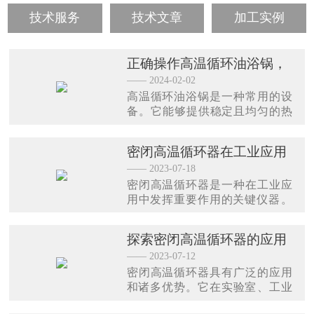
技术服务
技术文章
加工实例
正确操作高温循环油浴锅，
避免安全事故发生
—— 2024-02-02
高温循环油浴锅是一种常用的设
备。它能够提供稳定且均匀的热
环境，适用于各种需要加热的实
验或生产过程。然而，由于其工
密闭高温循环器在工业应用
作温度较高，如果不正确操作，
中的作用
—— 2023-07-18
可能会引发安全事故。
密闭高温循环器是一种在工业应
用中发挥重要作用的关键仪器。
它通过控制和循环高温流体，在
许多领域中提供了精确而稳定的
探索密闭高温循环器的应用
温度条件，从而实现了能源效率
和优势
—— 2023-07-12
与可持续性的增强。
密闭高温循环器具有广泛的应用
和诸多优势。它在实验室、工业
生产和能源领域中发挥着重要的