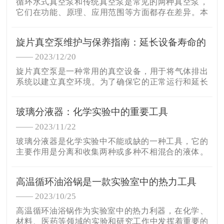
循环水式真空泵和传统真空泵是常见的两种真空泵，
它们在功能、原理、应用范围等方面都存在差异。本
文将对这两种真空泵进行比较分析，以便更好地了解
它们各自的特点。
旋片真空泵维护与保养指南：延长设备寿命的
关键
—— 2023/12/20
旋片真空泵是一种常用的真空设备，用于将气体排出
系统以建立真空环境。为了确保它的正常运行和延长
设备寿命，定期进行维护和保养非常重要。本文将为
您提供一份旋片真空泵维护与保养的指南，以帮助您
玻璃分液器：化学实验中的重要工具
更好地管理和保护您的设备。
—— 2023/11/22
玻璃分液器是化学实验中不能或缺的一种工具，它的
主要作用是分离和收集两种或多种不相混合的液体。
这种仪器的设计原理和操作方法对于保证实验的准确
性和安全性具有重要意义。
高温循环油浴锅是一款实验室中的热力工具
—— 2023/10/25
高温循环油浴锅作为实验室中的热力利器，在化学、
材料、医药等领域的实验和研究工作中发挥着重要的