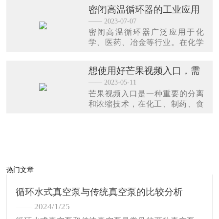
作用。随着科技的不断进步和应
密闭高温循环器的工业应用
用的不断拓展，密闭高温循环器
与技术创新
—— 2023-07-07
的应用前景将更加广阔。
密闭高温循环器广泛应用于化
学、医药、冶金等行业。在化学
反应中，许多催化剂需要在严苛
的高温条件下运行，并保持稳定
想使用好芒果视频入口，需
状态。通过使用它可以提供可靠
要熟悉它的使用和注意事项
—— 2023-05-11
的热源和均匀分布的热量，在控
芒果视频入口是一种重要的分离
制反应速率和产品质量方面起到
和浓缩技术，在化工、制药、食
关键作用。
品等多个行业具有广泛应用。操
作人员需要熟悉设备的使用方法
和注意事项，严格按照操作规程
进行操作，以确保安全和获得最
佳的浓缩效果。
热门文章
循环水式真空泵与传统真空泵的比较分析
—— 2024/1/25