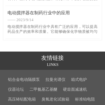
作用。它具有高温稳定、快速加热和精确控温等优
势，为实验人员提供了可靠、高效的温度控制工具。
电动搅拌器在制药行业中的应用
—— 2023/9/14
电动搅拌器在制药行业中具有广泛的应用，可以提高
药品生产的效率和质量。它能够确保化学物质被均匀
混合，从而确保药品的质量和效力。另外，在制药过
程中，它容易清洗和消毒，使得其无菌性得到保障。
友情链接
LINKS
铝合金电动隔膜泵
拉曼光谱仪
箱式电炉
仪器论坛
二甲氨基乙基醚
硬齿面减速机
高压铸铝配电箱
臭氧老化试验箱
标准铂电阻